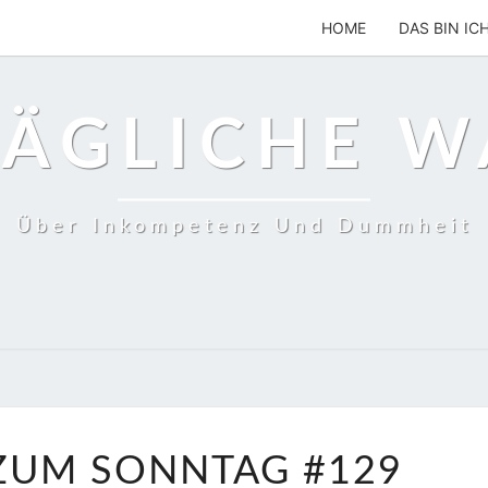
HOME
DAS BIN IC
TÄGLICHE 
Über Inkompetenz Und Dummheit
DAS
 ZUM SONNTAG #129
ZITAT