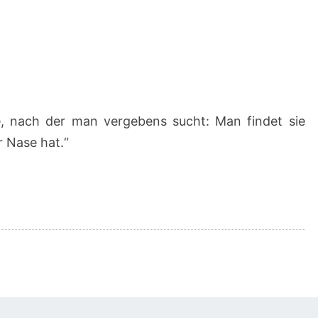
ZUM
SONNTAG
#129
lle, nach der man vergebens sucht: Man findet sie
r Nase hat.“