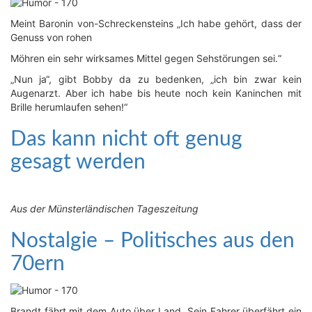
Meint Baronin von-Schreckensteins „Ich habe gehört, dass der
Genuss von rohen
Möhren ein sehr wirksames Mittel gegen Seh­störungen sei.“
„Nun ja“, gibt Bobby da zu bedenken, „ich bin zwar kein
Augenarzt. Aber ich habe bis heute noch kein Kaninchen mit
Brille herumlaufen sehen!“
Das
Das kann nicht oft genug
kann
gesagt werden
nicht
oft
genug
gesagt
Aus der Münsterländischen Tageszeitung
werden
Nostalgie
Nostalgie – Politisches aus den
–
70ern
Politisches
aus
den
70ern
Brandt fährt mit dem Auto über Land. Sein Fahrer über­fährt ein