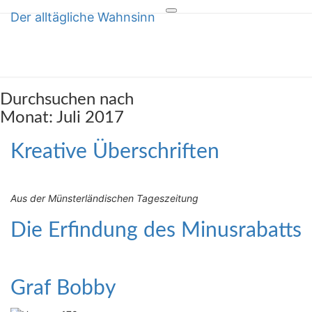
Der alltägliche Wahnsinn
Toggle
Der alltägliche Wahnsinn
navigation
über Inkompetenz und Dummheit
Durchsuchen nach
Monat:
Juli 2017
Kreative
Kreative Überschriften
Überschriften
Aus der Münsterländischen Tageszeitung
Die
Die Erfindung des Minusrabatts
Erfindung
des
Minusrabatts
Graf
Graf Bobby
Bobby