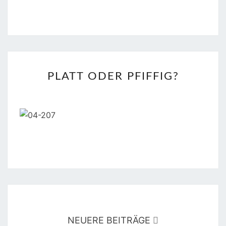
PLATT
PLATT ODER PFIFFIG?
ODER
PFIFFIG?
Beitragsnavigation
NEUERE BEITRÄGE