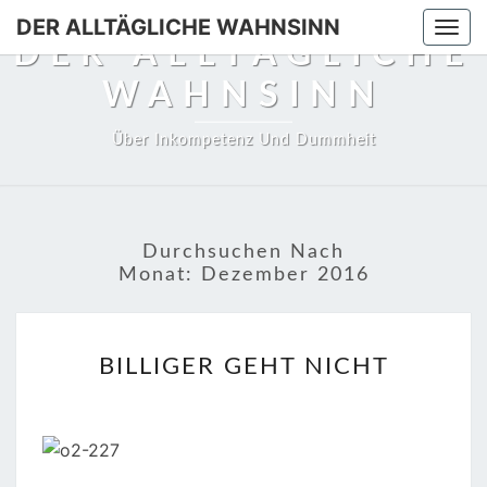
DER ALLTÄGLICHE WAHNSINN
Togg
DER ALLTÄGLICHE
navi
WAHNSINN
Über Inkompetenz Und Dummheit
Durchsuchen Nach
Monat:
Dezember 2016
BILLIGER
BILLIGER GEHT NICHT
GEHT
NICHT