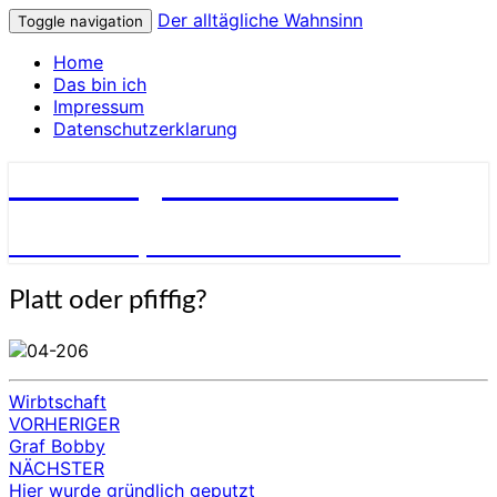
Der alltägliche Wahnsinn
Toggle navigation
Home
Das bin ich
Impressum
Datenschutzerklarung
Der alltägliche Wahnsinn
über Inkompetenz und Dummheit
Platt
Platt oder pfiffig?
oder
pfiffig?
Wirbtschaft
VORHERIGER
Beitragsnavigation
Graf Bobby
NÄCHSTER
Hier wurde gründlich geputzt