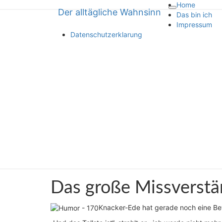
Home
Der alltägliche Wahnsinn
Toggle
Der alltägliche Wahnsinn
Das bin ich
navigation
Impressum
Datenschutzerklarung
über Inkompetenz und Dummheit
Das
Das große Missverstä
große
Missverständnis
Knacker-Ede hat gerade noch eine Bew