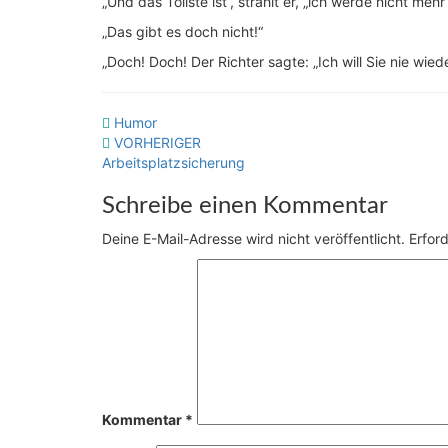
„Und das Tollste ist“, strahlt er, „ich werde nicht mehr
„Das gibt es doch nicht!“
„Doch! Doch! Der Richter sagte: „Ich will Sie nie wiede
Humor
Beitragsnavigation
VORHERIGER
Arbeitsplatzsicherung
Schreibe einen Kommentar
Deine E-Mail-Adresse wird nicht veröffentlicht.
Erford
Kommentar
*