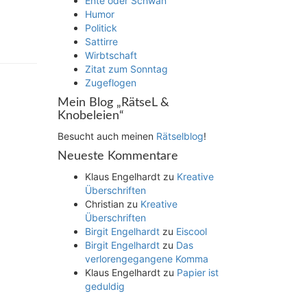
Ente oder Schwan
Humor
Politick
Sattirre
Wirbtschaft
Zitat zum Sonntag
Zugeflogen
Mein Blog „RätseL &
Knobeleien“
Besucht auch meinen
Rätselblog
!
Neueste Kommentare
Klaus Engelhardt
zu
Kreative
Überschriften
Christian
zu
Kreative
Überschriften
Birgit Engelhardt
zu
Eiscool
Birgit Engelhardt
zu
Das
verlorengegangene Komma
Klaus Engelhardt
zu
Papier ist
geduldig