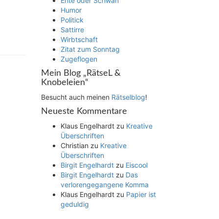
Ente oder Schwan
Humor
Politick
Sattirre
Wirbtschaft
Zitat zum Sonntag
Zugeflogen
Mein Blog „RätseL &
Knobeleien“
Besucht auch meinen
Rätselblog
!
Neueste Kommentare
Klaus Engelhardt
zu
Kreative
Überschriften
Christian
zu
Kreative
Überschriften
Birgit Engelhardt
zu
Eiscool
Birgit Engelhardt
zu
Das
verlorengegangene Komma
Klaus Engelhardt
zu
Papier ist
geduldig