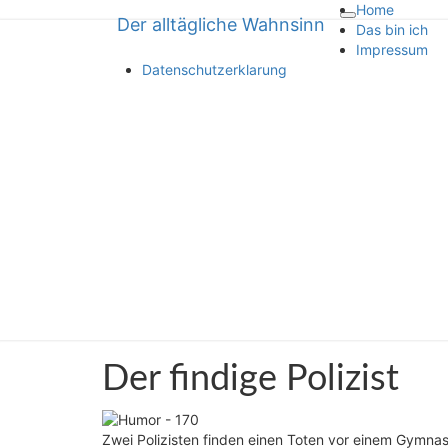
Home
Der alltägliche Wahnsinn
Toggle
Der alltägliche Wahnsinn
Das bin ich
navigation
Impressum
Datenschutzerklarung
über Inkompetenz und Dummheit
Der
Der findige Polizist
findige
Polizist
Zwei Polizisten finden einen Toten vor einem Gymna