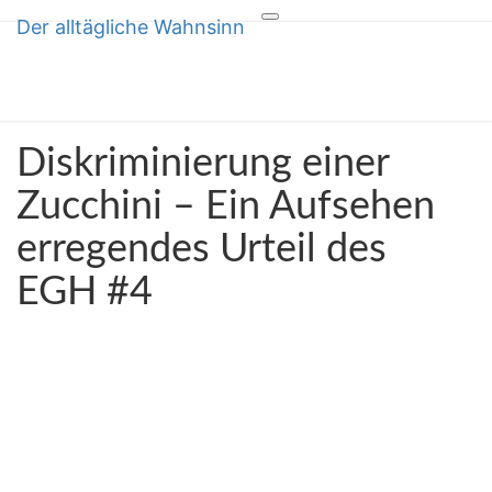
Der alltägliche Wahnsinn
Toggle
Der alltägliche Wahnsinn
navigation
über Inkompetenz und Dummheit
Diskriminierung
Diskriminierung einer
einer
Zucchini
Zucchini – Ein Aufsehen
–
erregendes Urteil des
Ein
Aufsehen
EGH #4
erregendes
Urteil
des
EGH
#4