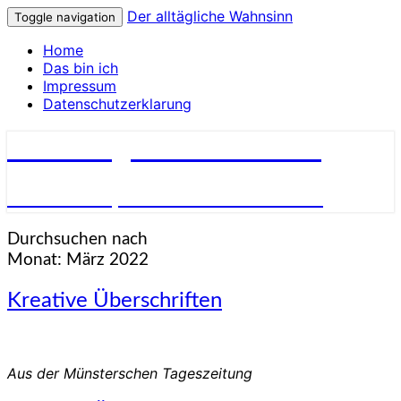
Der alltägliche Wahnsinn
Toggle navigation
Home
Das bin ich
Impressum
Datenschutzerklarung
Der alltägliche Wahnsinn
über Inkompetenz und Dummheit
Durchsuchen nach
Monat:
März 2022
Kreative
Kreative Überschriften
Überschriften
Aus der Münsterschen Tageszeitung