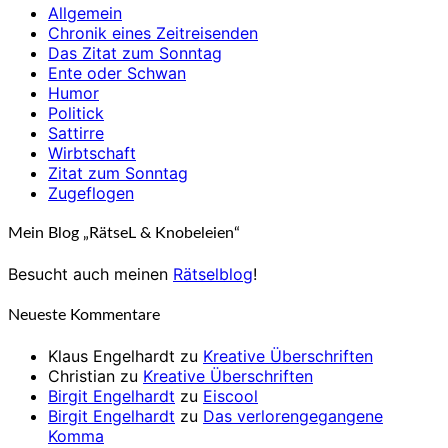
Allgemein
Chronik eines Zeitreisenden
Das Zitat zum Sonntag
Ente oder Schwan
Humor
Politick
Sattirre
Wirbtschaft
Zitat zum Sonntag
Zugeflogen
Mein Blog „RätseL & Knobeleien“
Besucht auch meinen
Rätselblog
!
Neueste Kommentare
Klaus Engelhardt
zu
Kreative Überschriften
Christian
zu
Kreative Überschriften
Birgit Engelhardt
zu
Eiscool
Birgit Engelhardt
zu
Das verlorengegangene
Komma