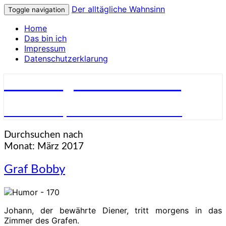
Der alltägliche Wahnsinn
Toggle navigation
Home
Das bin ich
Impressum
Datenschutzerklarung
Der alltägliche Wahnsinn
über Inkompetenz und Dummheit
Durchsuchen nach
Monat:
März 2017
Graf
Graf Bobby
Bobby
Johann, der bewährte Diener, tritt mor­gens in das
Zimmer des Grafen.