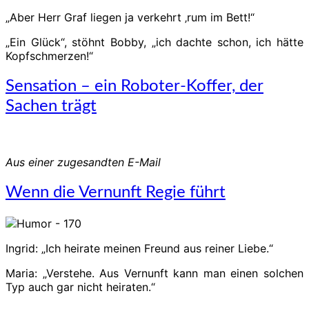
„Aber Herr Graf liegen ja verkehrt ‚rum im Bett!“
„Ein Glück“, stöhnt Bobby, „ich dachte schon, ich hätte
Kopfschmerzen!“
Sensation
Sensation – ein Roboter-Koffer, der
–
Sachen trägt
ein
Roboter-
Koffer,
der
Aus einer zugesandten E-Mail
Sachen
trägt
Wenn
Wenn die Vernunft Regie führt
die
Vernunft
Regie
führt
Ingrid: „Ich heirate meinen Freund aus reiner Liebe.“
Maria: „Verstehe. Aus Vernunft kann man einen solchen
Typ auch gar nicht heiraten.“