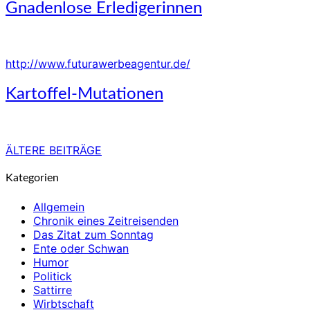
Gnadenlose
Gnadenlose Erledigerinnen
Erledigerinnen
http://www.futurawerbeagentur.de/
Kartoffel-
Kartoffel-Mutationen
Mutationen
ÄLTERE BEITRÄGE
Beitragsnavigation
Kategorien
Allgemein
Chronik eines Zeitreisenden
Das Zitat zum Sonntag
Ente oder Schwan
Humor
Politick
Sattirre
Wirbtschaft