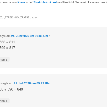
rag wurde von
Klaus
unter
Streichholzrätsel
veröffentlicht. Setze ein Lesezeichen f
ZU „
STREICHHOLZRÄTSEL #394
“
agte am
24. Juni 2026 um 09:36 Uhr
:
563 = 811
599 = 817
↓
rten
m
sagte am
21. Juli 2026 um 09:22 Uhr
:
53 + 596 = 849
↓
rten