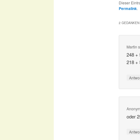
Dieser Eint
Permalink
.
2 GEDANKEN 
Martin
s
248 + 
218 + 
Antwo
Anony
oder 2
Antwo