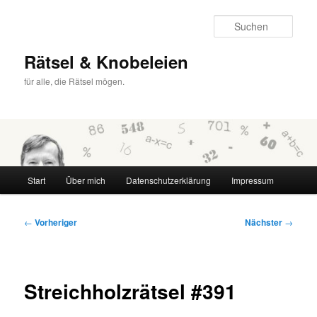
Zum
primären
Such
Inhalt
springen
Rätsel & Knobeleien
für alle, die Rätsel mögen.
Hauptmenü
Start
Über mich
Datenschutzerklärung
Impressum
Beitragsnavigation
←
Vorheriger
Nächster
→
Streichholzrätsel #391